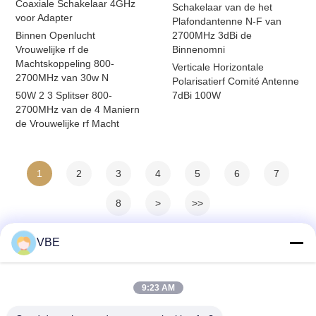
Coaxiale Schakelaar 4GHz
Schakelaar van de het
voor Adapter
Plafondantenne N-F van
Binnen Openlucht
2700MHz 3dBi de
Vrouwelijke rf de
Binnenomni
Machtskoppeling 800-
Verticale Horizontale
2700MHz van 30w N
Polarisatierf Comité Antenne
50W 2 3 Splitser 800-
7dBi 100W
2700MHz van de 4 Maniern
de Vrouwelijke rf Macht
1
2
3
4
5
6
7
8
>
>>
VBE
9:23 AM