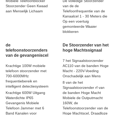
Mobiele Telefoonblocker
De volledige Stoorzender
Stoorzender Geen Kwaad
van de de
aan Menselijk Lichaam
Telefoonfrequentie van de
Kanaalcel 1 - 30 Meters die
Op een voertuig
gemonteerde Waaier
blokkeren
de
De Stoorzender van het
telefoonstoorzenders
hoge Machtssignaal
van de gevangeniscel
7 het Signaalstoorzender
Krachtige 100W mobiele
AC110 van de banden Hoge
telefoon stoorzender met
Macht - 220V-Voeding
700-6000MHz
Onschadelijk aan Mens
frequentiebereik en
8 van de het
intelligent detectiesysteem
Signaalstoorzender rf van
Krachtige 600W Uitgang
de banden Hoge Macht
Waterdichte IP65
Mobiele de Outputmacht
Gevangenis Mobiele
160W, de
Telefoon Jammer met 6
Telefoonstoorzender van de
Band Kanalen voor
Hoge Machtscel, Draadloze