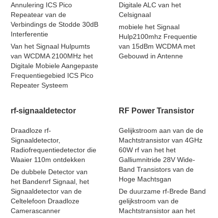
Annulering ICS Pico
Digitale ALC van het
Repeatear van de
Celsignaal
Verbindings de Stodde 30dB
mobiele het Signaal
Interferentie
Hulp2100mhz Frequentie
Van het Signaal Hulpumts
van 15dBm WCDMA met
van WCDMA 2100MHz het
Gebouwd in Antenne
Digitale Mobiele Aangepaste
Frequentiegebied ICS Pico
Repeater Systeem
rf-signaaldetector
RF Power Transistor
Draadloze rf-
Gelijkstroom aan van de de
Signaaldetector,
Machtstransistor van 4GHz
Radiofrequentiedetector die
60W rf van het het
Waaier 110m ontdekken
Galliumnitride 28V Wide-
Band Transistors van de
De dubbele Detector van
Hoge Machtsgan
het Bandenrf Signaal, het
Signaaldetector van de
De duurzame rf-Brede Band
Celtelefoon Draadloze
gelijkstroom van de
Camerascanner
Machtstransistor aan het