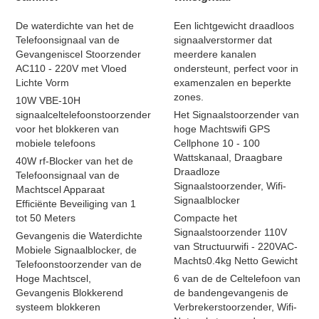
De waterdichte van het de
Een lichtgewicht draadloos
Telefoonsignaal van de
signaalverstormer dat
Gevangeniscel Stoorzender
meerdere kanalen
AC110 - 220V met Vloed
ondersteunt, perfect voor in
Lichte Vorm
examenzalen en beperkte
zones.
10W VBE-10H
signaalceltelefoonstoorzender
Het Signaalstoorzender van
voor het blokkeren van
hoge Machtswifi GPS
mobiele telefoons
Cellphone 10 - 100
Wattskanaal, Draagbare
40W rf-Blocker van het de
Draadloze
Telefoonsignaal van de
Signaalstoorzender, Wifi-
Machtscel Apparaat
Signaalblocker
Efficiënte Beveiliging van 1
tot 50 Meters
Compacte het
Signaalstoorzender 110V
Gevangenis die Waterdichte
van Structuurwifi - 220VAC-
Mobiele Signaalblocker, de
Machts0.4kg Netto Gewicht
Telefoonstoorzender van de
Hoge Machtscel,
6 van de de Celtelefoon van
Gevangenis Blokkerend
de bandengevangenis de
systeem blokkeren
Verbrekerstoorzender, Wifi-