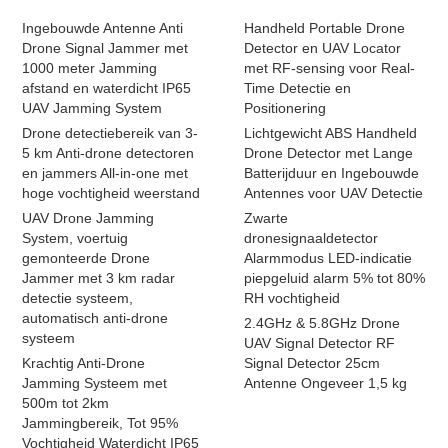
Ingebouwde Antenne Anti
Handheld Portable Drone
Drone Signal Jammer met
Detector en UAV Locator
1000 meter Jamming
met RF-sensing voor Real-
afstand en waterdicht IP65
Time Detectie en
UAV Jamming System
Positionering
Drone detectiebereik van 3-
Lichtgewicht ABS Handheld
5 km Anti-drone detectoren
Drone Detector met Lange
en jammers All-in-one met
Batterijduur en Ingebouwde
hoge vochtigheid weerstand
Antennes voor UAV Detectie
UAV Drone Jamming
Zwarte
System, voertuig
dronesignaaldetector
gemonteerde Drone
Alarmmodus LED-indicatie
Jammer met 3 km radar
piepgeluid alarm 5% tot 80%
detectie systeem,
RH vochtigheid
automatisch anti-drone
2.4GHz & 5.8GHz Drone
systeem
UAV Signal Detector RF
Krachtig Anti-Drone
Signal Detector 25cm
Jamming Systeem met
Antenne Ongeveer 1,5 kg
500m tot 2km
Jammingbereik, Tot 95%
Vochtigheid Waterdicht IP65