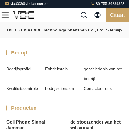
vbe003@vbejammer.com
86-755-86239323
Citaat
Thuis
China VBE Technology Shenzhen Co., Ltd. Sitemap
Bedrijf
Bedrijfsprofiel
Fabrieksreis
geschiedenis van het
bedrijf
Kwaliteitscontrole
bedrijfsdiensten
Contacteer ons
Producten
Cell Phone Signal
de stoorzender van het
Jammer
wifisignaal