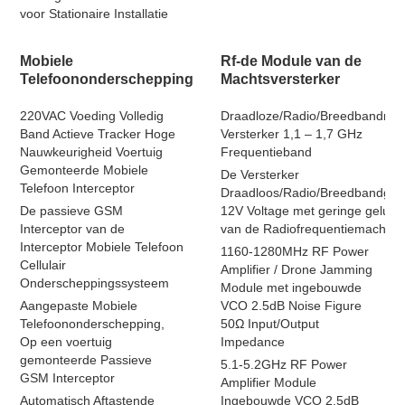
voor Stationaire Installatie
Mobiele
Rf-de Module van de
Telefoononderschepping
Machtsversterker
220VAC Voeding Volledig
Draadloze/Radio/Breedbandrf-
Band Actieve Tracker Hoge
Versterker 1,1 – 1,7 GHz
Nauwkeurigheid Voertuig
Frequentieband
Gemonteerde Mobiele
De Versterker
Telefoon Interceptor
Draadloos/Radio/Breedbandgeli
De passieve GSM
12V Voltage met geringe geluids
Interceptor van de
van de Radiofrequentiemacht
Interceptor Mobiele Telefoon
1160-1280MHz RF Power
Cellulair
Amplifier / Drone Jamming
Onderscheppingssysteem
Module met ingebouwde
Aangepaste Mobiele
VCO 2.5dB Noise Figure
Telefoononderschepping,
50Ω Input/Output
Op een voertuig
Impedance
gemonteerde Passieve
5.1-5.2GHz RF Power
GSM Interceptor
Amplifier Module
Automatisch Aftastende
Ingebouwde VCO 2.5dB