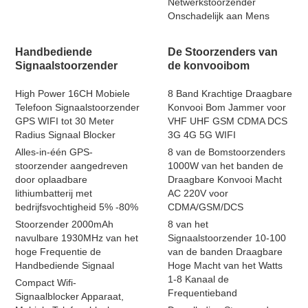
Netwerkstoorzender
Onschadelijk aan Mens
Handbediende
De Stoorzenders van
Signaalstoorzender
de konvooibom
High Power 16CH Mobiele
8 Band Krachtige Draagbare
Telefoon Signaalstoorzender
Konvooi Bom Jammer voor
GPS WIFI tot 30 Meter
VHF UHF GSM CDMA DCS
Radius Signaal Blocker
3G 4G 5G WIFI
Alles-in-één GPS-
8 van de Bomstoorzenders
stoorzender aangedreven
1000W van het banden de
door oplaadbare
Draagbare Konvooi Macht
lithiumbatterij met
AC 220V voor
bedrijfsvochtigheid 5% -80%
CDMA/GSM/DCS
Stoorzender 2000mAh
8 van het
navulbare 1930MHz van het
Signaalstoorzender 10-100
hoge Frequentie de
van de banden Draagbare
Handbediende Signaal
Hoge Macht van het Watts
1-8 Kanaal de
Compact Wifi-
Frequentieband
Signaalblocker Apparaat,