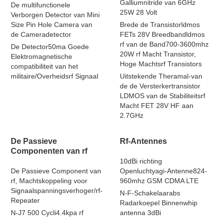
Galliumnitride van 6GHz
De multifunctionele
25W 28 Volt
Verborgen Detector van Mini
Size Pin Hole Camera van
Brede de Transistorldmos
de Cameradetector
FETs 28V Breedbandldmos
rf van de Band700-3600mhz
De Detector50ma Goede
20W rf Macht Transistor,
Elektromagnetische
Hoge Machtsrf Transistors
compatibiliteit van het
militaire/Overheidsrf Signaal
Uitstekende Theramal-van
de de Versterkertransistor
LDMOS van de Stabiliteitsrf
Macht FET 28V HF aan
2.7GHz
De Passieve
Rf-Antennes
Componenten van rf
10dBi richting
De Passieve Component van
Openluchtyagi-Antenne824-
rf, Machtskoppeling voor
960mhz GSM CDMA LTE
Signaalspanningsverhoger/rf-
N-F-Schakelaarabs
Repeater
Radarkoepel Binnenwhip
N-J7 500 Cycli4.4kpa rf
antenna 3dBi