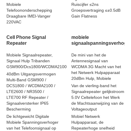
Mobiele
Ruiscijfer ≤2ns
Telefoononderschepping
Groepsvertraging ≤±0.5dB
Draagbare IMEI-Vanger
Gain Flatness
220VAC
Cell Phone Signal
mobiele
Repeater
signaalspanningsverhoge
Mobiele Signaalrepeater,
De mini van het de
Signaal Hulp Tribanden
Antennesignaal van
GSM900/Dcs1800/WCDMA2100
WCDMA 3G Macht van het
het Netwerk Hulpapparaat
40dBm Uitgangsvermogen
20dBm Hulp, Mobiele
Multi-Band GSM900 /
DCS1800 / WCDMA2100 /
Van de vierling-band het
LTE2600 / NR3500 /
Signaalrepeater gelijkstroom
LTE700 RF Repeater /
5.0V Celtelefoon het Werk
Signaalversterker IP65
de Machtsaanwijzing van de
Bescherming
Voltageoutput
De lichtgewicht Digitale
Mobiel Netwerk
Mobiele Spanningsverhoger
Hulpapparaat, de
van het Telefoonsignaal op
Repeaterhoge snelheid