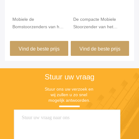
s
Mobiele de
De compacte Mobiele
AC
Bomstoorzenders van het
Stoorzender van het
va
erp
Telefoonkonvooi Hoge
Telefoonsignaal, Antennes
ov
Integratie1000w Macht
van het Signaal de
va
Vind de beste prijs
Vind de beste prijs
PHS/3G/4G AC 220V
Blokkerende Apparaat
vo
8PCS Omni
Gr
Stuur uw vraag
Stuur ons uw verzoek en 
wij zullen u zo snel 
mogelijk antwoorden.