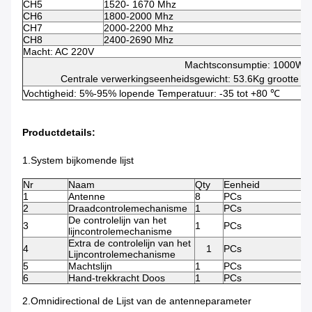
CH5
1520- 1670 Mhz
4
CH6
1800-2000 Mhz
4
CH7
2000-2200 Mhz
4
CH8
2400-2690 Mhz
4
Macht: AC 220V
Machtsconsumptie: 1000W
Centrale verwerkingseenheidsgewicht: 53.6Kg grootte
Vochtigheid: 5%-95% lopende Temperatuur: -35 tot +80 ℃
Productdetails:
1.System bijkomende lijst
Nr
Naam
Qty
Eenheid
1
Antenne
8
PCs
2
Draadcontrolemechanisme
1
PCs
De controlelijn van het
3
1
PCs
lijncontrolemechanisme
Extra de controlelijn van het
4
1
PCs
Lijncontrolemechanisme
5
Machtslijn
1
PCs
6
Hand-trekkracht Doos
1
PCs
2.Omnidirectional de Lijst van de antenneparameter