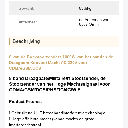
Gewicht:
53.6kg
de Antennes van
Antennes:
8pcs Omni
Beschrijving
8 van de Bomstoorzenders 1000W van het banden de
Draagbare Konvooi Macht AC 220V voor
CDMA/GSM/DCS
8 band Draagbare/Militaire/rf-Stoorzender, de
Stoorzender van het Hoge Machtssignaal voor
CDMA/GSM/DCS/PHS/3G/4G/WIFI
Product Fetures:
Gebruikend
UHF
breedbandinterferentietechnologie.
l
Hoge efficiënte macht (kanaalmacht) en grote
l
interferentiestraal.