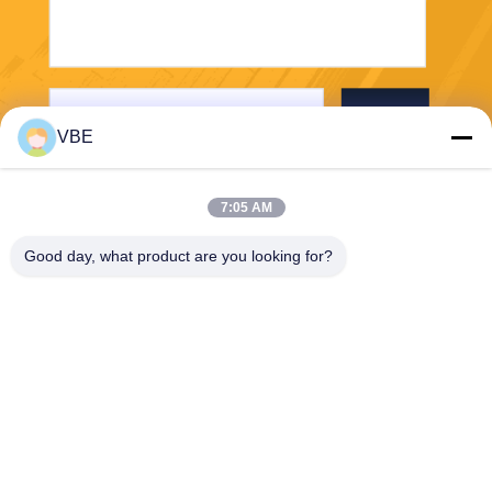
Stuur
VBE
7:05 AM
Good day, what product are you looking for?
VBE Technology Shenzhen Co., Ltd.
vbe003@vbejammer.com
86-755-86239323
Vloer 4, die 8, de Industriezo
ne van Xinwei, Nanshan-Dist
rict, Shenzhen, de Provincie
van Guangdong, China bou