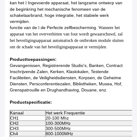
kan
het
Ingevoerde apparaat, het langzame ontwerp van
l
de
beginkring het mechanische fenomeen van
de
schakelaarbrand, hoge integratie, het stabiele werk
vermijden.
functie
van
de
de Perfecte zelfbescherming.
l
Wanneer het
apparaat van het oververhitten van fout wordt gewaarschuwd, zal
het beveiligingsapparaat automatisch de ontbroken module sluiten
om de schade van het beveiligingsapparaat te vermijden.
Producttoepassingen:
Gevangenissen, Registrerende Studio's, Banken, Contract
Inschrijvende Zalen, Kerken, Klaslokalen, Testende
Faciliteiten, de Veiligheidsdiensten, Korpsen, de Geheime
Diensten, Persconferentiezalen, Bibliotheken, Musea, Hof,
Grenspatrouille en Drughandhaving, Douane, enz.
Productspecificatie:
Kanaal
Het werk Frequentie
O
CH1
20-100 Mhz
4
CH2
100-300MHz
4
CH3
300-500MHz
4
Ch4
800-1000MHz
4