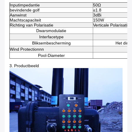
Inputimpedantie
50Ω
bevindende golf
≤1.8
Aanwinst
3dBi
Machtscapaciteit
150W
Richting van Polarisatie
Verticale Polarisatie
Dwarsmodulatie
Interfacetype
Bliksembescherming
Het dire
Wind Protectionnn
Pool-Diameter
3. Productbeeld