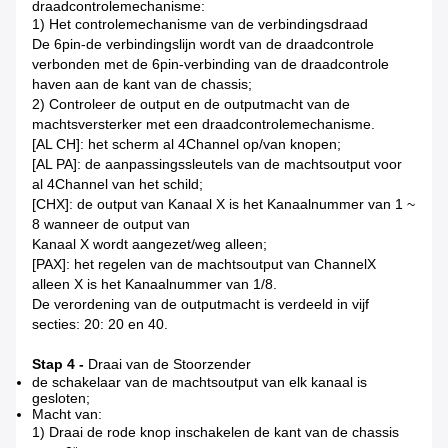
draadcontrolemechanisme:
1) Het controlemechanisme van de verbindingsdraad
De 6pin-de verbindingslijn wordt van de draadcontrole
verbonden met de 6pin-verbinding van de draadcontrole
haven aan de kant van de chassis;
2) Controleer de output en de outputmacht van de
machtsversterker met een draadcontrolemechanisme.
[AL CH]: het scherm al 4Channel op/van knopen;
[AL PA]: de aanpassingssleutels van de machtsoutput voor
al 4Channel van het schild;
[CHX]: de output van Kanaal X is het Kanaalnummer van 1 ~
8 wanneer de output van
Kanaal X wordt aangezet/weg alleen;
[PAX]: het regelen van de machtsoutput van ChannelX
alleen X is het Kanaalnummer van 1/8.
De verordening van de outputmacht is verdeeld in vijf
secties: 20: 20 en 40.
Stap 4 -
Draai van de Stoorzender
de schakelaar van de machtsoutput van elk kanaal is
gesloten;
Macht van:
1) Draai de rode knop inschakelen de kant van de chassis