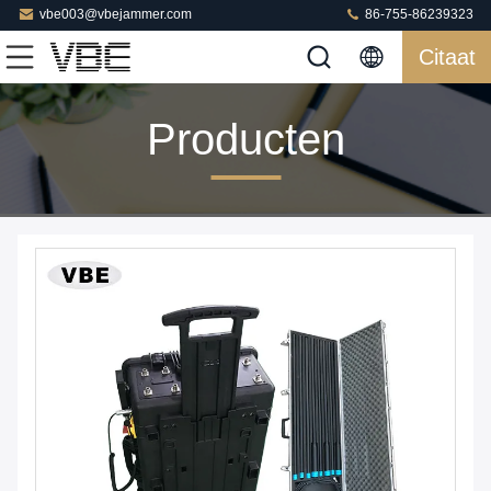
vbe003@vbejammer.com
86-755-86239323
Citaat
Producten