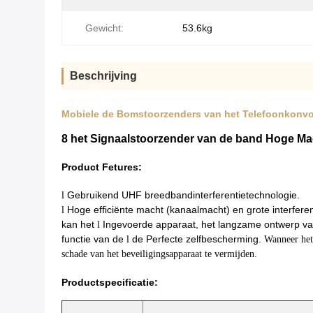
Gewicht:
53.6kg
Beschrijving
Mobiele de Bomstoorzenders van het Telefoonkonvo
8 het Signaalstoorzender van de band Hoge 
Product Fetures:
Gebruikend
UHF
breedbandinterferentietechnologie.
l
Hoge efficiënte macht (kanaalmacht) en grote interferent
l
kan
het
Ingevoerde apparaat, het langzame ontwerp v
l
functie
van
de
de Perfecte zelfbescherming.
l
Wanneer het
schade van het beveiligingsapparaat te vermijden.
Productspecificatie: