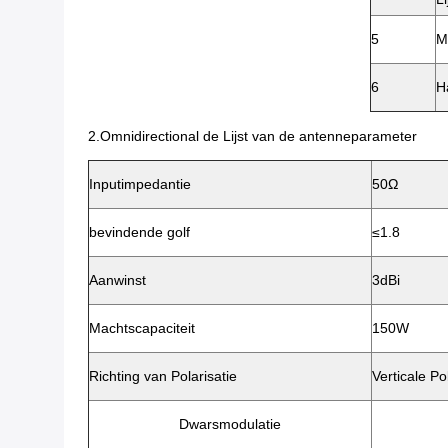
5
M
6
H
2.Omnidirectional de Lijst van de antenneparameter
Inputimpedantie
50Ω
bevindende golf
≤1.8
Aanwinst
3dBi
Machtscapaciteit
150W
Richting van Polarisatie
Verticale Po
Dwarsmodulatie