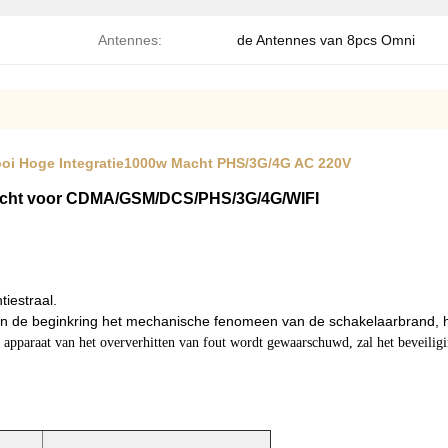
Antennes:
de Antennes van 8pcs Omni
oi Hoge Integratie1000w Macht PHS/3G/4G AC 220V
Macht voor CDMA/GSM/DCS/PHS/3G/4G/WIFI
iestraal.
an
de
beginkring het mechanische fenomeen van
de
schakelaarbrand, h
 apparaat van het oververhitten van fout wordt gewaarschuwd, zal het beveilig