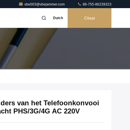
vbe003@vbejammer.com
86-755-86239323
Citaat
Dutch
ders van het Telefoonkonvooi
acht PHS/3G/4G AC 220V