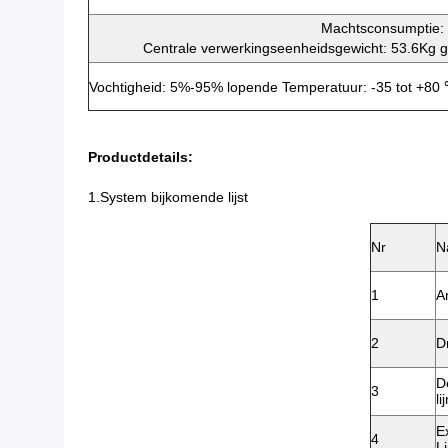
Machtsconsumptie:
Centrale verwerkingseenheidsgewicht: 53.6Kg
Vochtigheid: 5%-95% lopende Temperatuur: -35 tot +80
Productdetails:
1.System bijkomende lijst
Nr
N
1
A
2
D
De
3
l
Ex
4
L