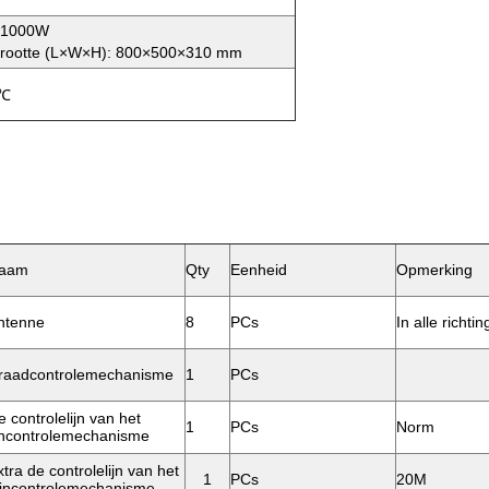
 1000W
 grootte (L×W×H): 800×500×310 mm
 ℃
aam
Qty
Eenheid
Opmerking
ntenne
8
PCs
In alle richti
raadcontrolemechanisme
1
PCs
 controlelijn van het
1
PCs
Norm
ijncontrolemechanisme
tra de controlelijn van het
1
PCs
20M
ijncontrolemechanisme