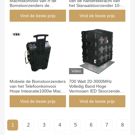
Machtskonvooi van rf de
van de handtrekkracht van
Bomstoorzenders de
het Signaalstoorzender 10-
Bandrelatieve vochtigheid
100 van het Watts 1-8 Kanaal
≤90% van de 1 - 4
de Frequentieband
Vind de beste prijs
Vind de beste prijs
Kanaalfrequentie
Video
Mobiele de Bomstoorzenders
700 Watt 20-3000MHz
van het Telefoonkonvooi
Volledig Band Hoge
Hoge Integratie1000w Macht
Vermogen IED Stoorzender
PHS/3G/4G AC 220V
Voertuig Gemonteerde RF
Stoorder
Vind de beste prijs
Vind de beste prijs
1
2
3
4
5
6
7
8