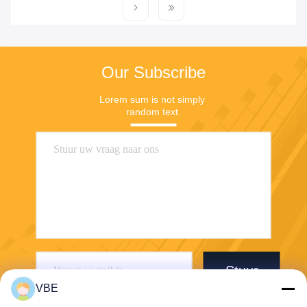
Our Subscribe
Lorem sum is not simply 
random text.
Stuur
VBE