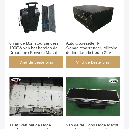
8 van de Bomstoorzenders
Auto Opgezette rf-
1000W van het banden de
Signaalstoorzender, Militaire
Draagbare Konvooi Macht
de Inputgelijkstroom 28V
AC 220V voor
Macht van de
CDMA/GSM/DCS
Signaalstoorzender
Vind de beste prijs
Vind de beste prijs
110W van het de Hoge
Van de de Doos Hoge Macht