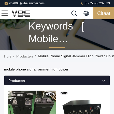
vbe003@vbejammer.com
86-755-86239323
Citaat
Keywords [
Mobile
Phone
/
/
Mobile Phone Signal Jammer High Power Onli
Huis
Producten
Signal
mobile phone signal jammer high power
Jammer
Producten
High Power
] Match 117