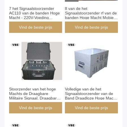
7 het Signaalstoorzender
8 van de het
AC110 van de banden Hoge
Signaalstoorzender rf van de
Macht - 220V-Voeding
banden Hoge Macht Mobiele
Onschadelijk aan Mens
de Outputmacht 160W, de
Telefoonstoorzender van de
Vind de beste prijs
Vind de beste prijs
Hoge Machtscel, Draadloze
Signaalstoorzender
Stoorzender van het hoge
Volledige van de het
Machts de Draagbare
Signaalstoorzender van de
Militaire Signaal, Draagbare
Band Draadloze Hoge Macht
Draadloze
DDS Stationaire RCIED
Signaalstoorzender AC 220V
Bomstoorzender
Vind de beste prijs
Vind de beste prijs