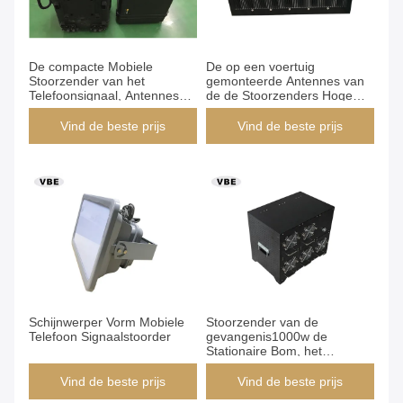
Producten
De compacte Mobiele
De op een voertuig
Stoorzender van het
gemonteerde Antennes van
Telefoonsignaal, Antennes
de de Stoorzenders Hoge
van het Signaal de
Macht 4PCS Omni van de
Blokkerende Apparaat 8PCS
Konvooibom voor Militair
Vind de beste prijs
Vind de beste prijs
Omni
Schijnwerper Vorm Mobiele
Stoorzender van de
Telefoon Signaalstoorder
gevangenis1000w de
Stationaire Bom, het
Blokkerende Duurzame
Systeem van het Hoge
Vind de beste prijs
Vind de beste prijs
Machtssignaal