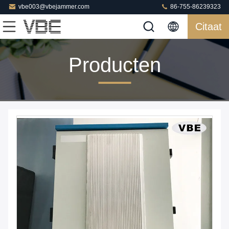
vbe003@vbejammer.com
86-755-86239323
Citaat
Producten