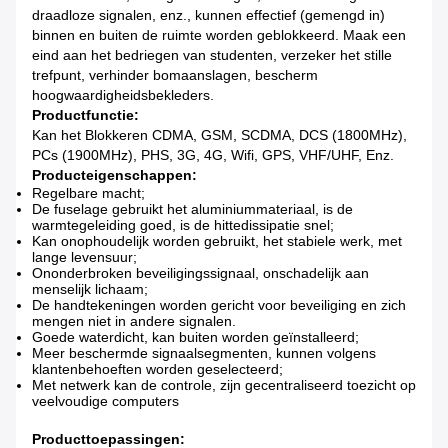
draadloze signalen, enz., kunnen effectief (gemengd in)
binnen en buiten de ruimte worden geblokkeerd. Maak een
eind aan het bedriegen van studenten, verzeker het stille
trefpunt, verhinder bomaanslagen, bescherm
hoogwaardigheidsbekleders.
Productfunctie:
Kan het Blokkeren CDMA, GSM, SCDMA, DCS (1800MHz),
PCs (1900MHz), PHS, 3G, 4G, Wifi, GPS, VHF/UHF, Enz.
Producteigenschappen:
Regelbare macht;
De fuselage gebruikt het aluminiummateriaal, is de
warmtegeleiding goed, is de hittedissipatie snel;
Kan onophoudelijk worden gebruikt, het stabiele werk, met
lange levensuur;
Ononderbroken beveiligingssignaal, onschadelijk aan
menselijk lichaam;
De handtekeningen worden gericht voor beveiliging en zich
mengen niet in andere signalen.
Goede waterdicht, kan buiten worden geïnstalleerd;
Meer beschermde signaalsegmenten, kunnen volgens
klantenbehoeften worden geselecteerd;
Met netwerk kan de controle, zijn gecentraliseerd toezicht op
veelvoudige computers
Producttoepassingen: