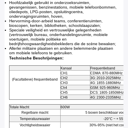
Hoofdzakelijk gebruikt in onderzoeksruimten,
gevangenissen, benzinestations, mobiele telefoonbommen,
oliedepots, LPG-posten, opsluitingcentra,
ondervragingsruimten, hoven,
Hervorming-door-arbeid teams, conferentieruimten,
bioscopen, kerken, bibliotheken, schoolslaapzalen;
Speciale veiligheid en vertrouwelijke gelegenheden
(vertrouwelijk bureau, onderhandelingsruimte, mobiele
voertuigen, mobiele politieke en
bedrijfshoogwaardigheidsbekleders die de scène bewaken;
Allerlei militaire plaatsen en andere belemmerde plaatsen
om mobiele telefoons te gebruiken.
Technische Beschrijvingen:
Kanaal
Frequentieband
CH1
CDMA: 870-880MHz
CH2
3G: 2010-2025MHz
(Facultatieve) frequentieband
CH3
4G: 1855-1880MHz
Ch4
GSM: 925-960MHz
CH5
DCS: 1805-1850MHz
CH6
4G: 2300-2335MHz
Totale Macht
600W
Regelbare macht
5 boxen beschikbaar voor 
Temperatuurwaaier
-20°C ~ + 55°C
Vochtigheidswaaier
30%-95% (niet het cond