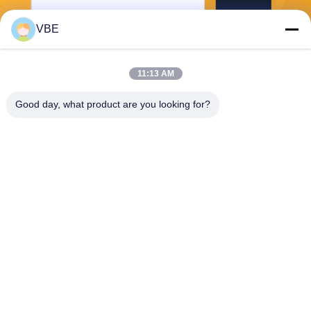
Stuur
VBE
11:13 AM
Good day, what product are you looking for?
VBE Technology Shenzhen Co., Ltd.
vbe003@vbejammer.com
86-755-86239323
Vloer 4, die 8, de Industriezo
ne van Xinwei, Nanshan-Dist
rict, Shenzhen, de Provincie
van Guangdong, China bou
wt
De Goede Kwaliteit van China Cell Phone Signal Jammer Leverancier.