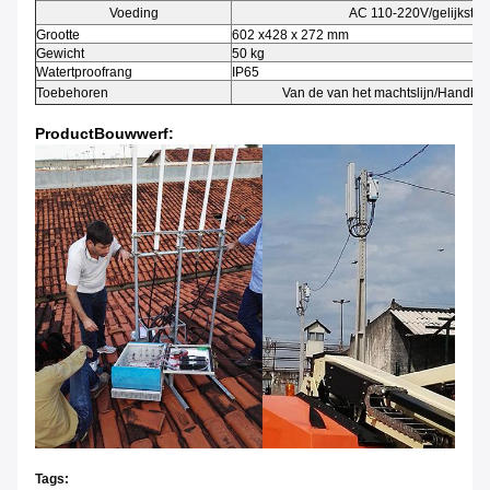
Voeding
AC 110-220V/gelijkstr
Grootte
602 x428 x 272 mm
Gewicht
50 kg
Watertproofrang
IP65
Toebehoren
Van de van het machtslijn/Handboek
ProductBouwwerf:
Tags: