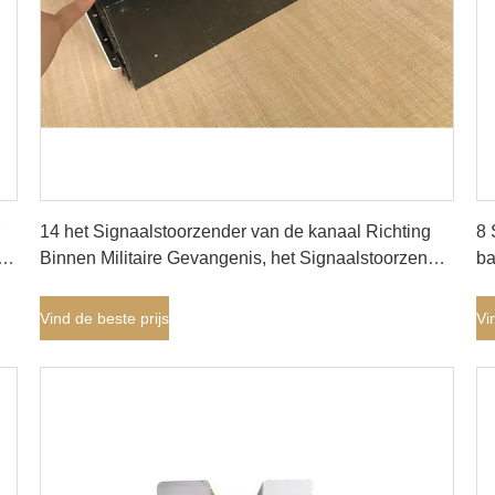
Vind de beste prijs
14 het Signaalstoorzender van de kanaal Richting
8 
0m
Binnen Militaire Gevangenis, het Signaalstoorzender
ba
van de Celtelefoon, Ingebouwde Antenne
Si
Binnenstoorzender
Vind de beste prijs
Vi