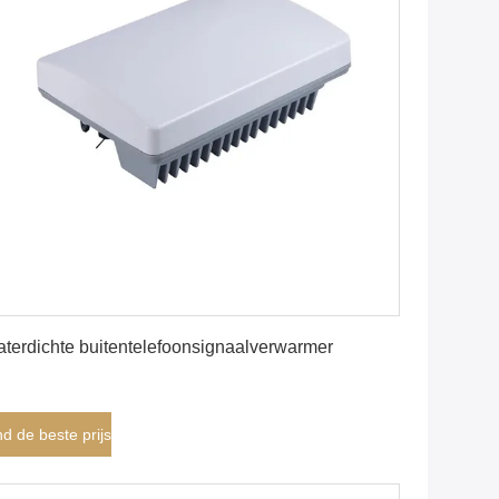
Vind de beste prijs
terdichte buitentelefoonsignaalverwarmer
nd de beste prijs