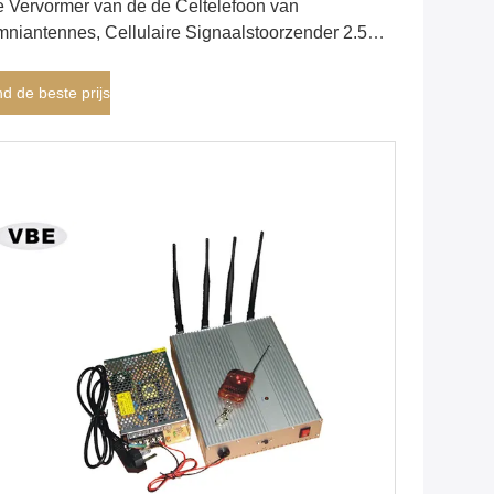
 Vervormer van de de Celtelefoon van
niantennes, Cellulaire Signaalstoorzender 2.5W
7dBm
nd de beste prijs