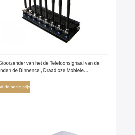
Vind de beste prijs
Stoorzender van het de Telefoonsignaal van de
nden de Binnencel, Draadloze Mobiele
gnaalblocker 18W rf Macht
nd de beste prijs