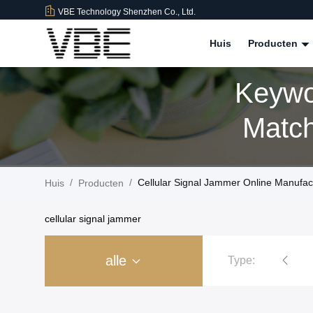
VBE Technology Shenzhen Co., Ltd.
Huis
Producten
Keywo
Match
/
/
Cellular Signal Jammer Online Manufac
Huis
Producten
cellular signal jammer
alle
Type:
an de gevangeniscel
De Stoorzender van het hoge Machtssignaal