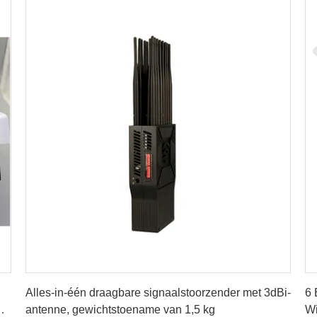
Vind de beste prijs
Alles-in-één draagbare signaalstoorzender met 3dBi-
6 
n
antenne, gewichtstoename van 1,5 kg
Wi