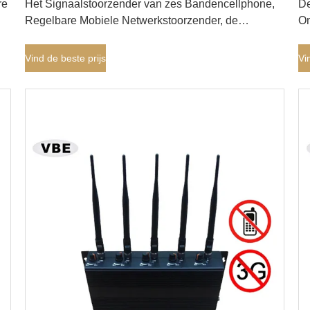
re
Het Signaalstoorzender van zes Bandencellphone,
De
Regelbare Mobiele Netwerkstoorzender, de
Om
Stoorzender van het de Telefoonsignaal van de 6
2
Kanalencel, Signaalblocker
Vind de beste prijs
Vi