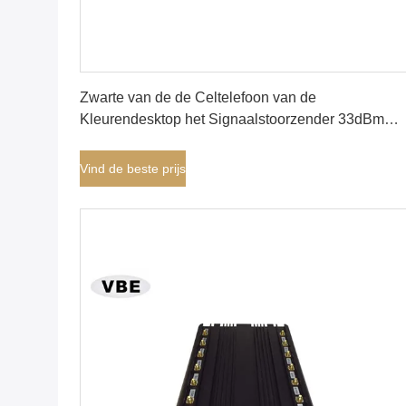
Vind de beste prijs
Zwarte van de de Celtelefoon van de
Kleurendesktop het Signaalstoorzender 33dBm
Gemiddelde Outputmacht, Binnenrf-Stoorzender,
Binnen Mobiele Signaalstoorzender
Vind de beste prijs