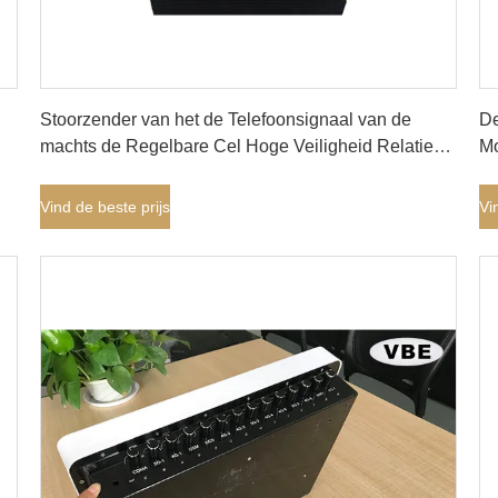
Vind de beste prijs
Stoorzender van het de Telefoonsignaal van de
De
machts de Regelbare Cel Hoge Veiligheid Relatieve
Mo
Nederigheid ≤90%
Ap
Vind de beste prijs
Vi