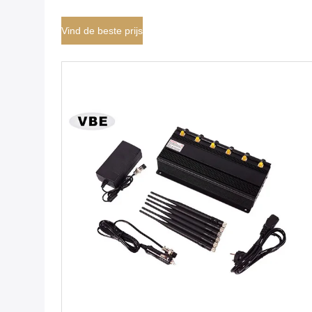
Ingebouwde Stoorzender van het Antennesignaal
Vind de beste prijs