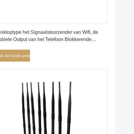
Vind de beste prijs
sktoptype het Signaalstoorzender van Wifi, de
biele Output van het Telefoon Blokkerende
paraat gelijkstroom 5V 8A
nd de beste prijs