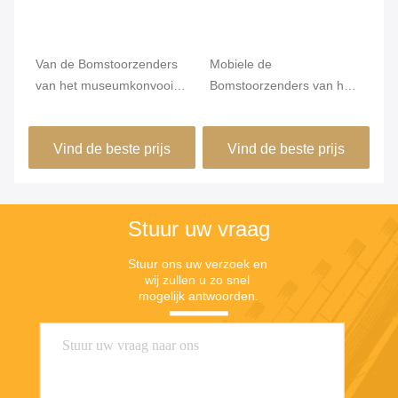
Van de Bomstoorzenders
Mobiele de
De
van het museumkonvooi
Bomstoorzenders van het
St
AC 220V de Kringsontwerp
Telefoonkonvooi Hoge
Te
n
van het Voeding
Integratie1000w Macht
va
Vind de beste prijs
Vind de beste prijs
Langzaam Begin
PHS/3G/4G AC 220V
Bl
8
Stuur uw vraag
Stuur ons uw verzoek en 
wij zullen u zo snel 
mogelijk antwoorden.