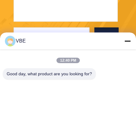
Stuur
VBE
12:40 PM
Good day, what product are you looking for?
VBE Technology Shenzhen Co., Ltd.
vbe003@vbejammer.com
86-755-86239323
Vloer 4, die 8, de Industriezo
ne van Xinwei, Nanshan-Dist
rict, Shenzhen, de Provincie
van Guangdong, China bou