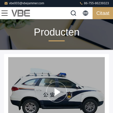
vbe003@vbejammer.com
86-755-86239323
Citaat
Producten