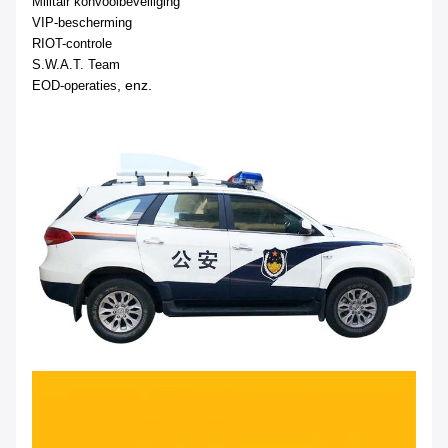
Militair konvooibeveiliging
VIP-bescherming
RIOT-controle
S.W.A.T. Team
, enz.
EOD-operaties