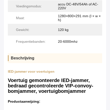
accu DC-48V/54Ah of AC-
Voedingsmodus:
220V
1280×800×291 mm (l × w ×
Maat:
h)
Gewicht:
120 kg
Frequentiebanden:
20-6000mhz
Beschrijving
IED-jammer voor voertuigen
Voertuig gemonteerde IED-jammer,
bedraad gecontroleerde VIP-convoy-
bomjammer, voertuigbomjammer
Productaanwijzing: