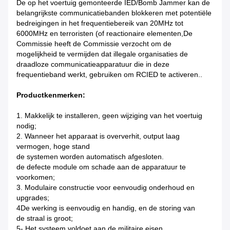
De op het voertuig gemonteerde IED/Bomb Jammer kan de
belangrijkste communicatiebanden blokkeren met potentiële
bedreigingen in het frequentiebereik van 20MHz tot
6000MHz en terroristen (of reactionaire elementen,De
Commissie heeft de Commissie verzocht om de
mogelijkheid te vermijden dat illegale organisaties de
draadloze communicatieapparatuur die in deze
frequentieband werkt, gebruiken om RCIED te activeren..
Productkenmerken:
1. Makkelijk te installeren, geen wijziging van het voertuig
nodig;
2. Wanneer het apparaat is oververhit, output laag
vermogen, hoge stand
de systemen worden automatisch afgesloten.
de defecte module om schade aan de apparatuur te
voorkomen;
3. Modulaire constructie voor eenvoudig onderhoud en
upgrades;
4De werking is eenvoudig en handig, en de storing van
de straal is groot;
5- Het systeem voldoet aan de militaire eisen.