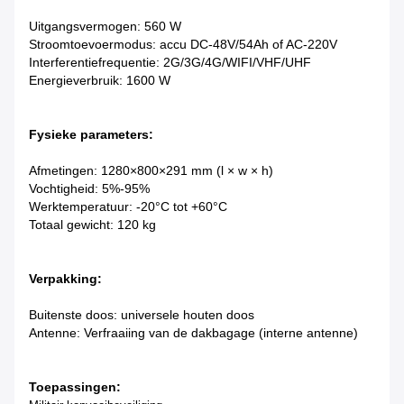
Uitgangsvermogen: 560 W
Stroomtoevoermodus: accu DC-48V/54Ah of AC-220V
Interferentiefrequentie: 2G/3G/4G/WIFI/VHF/UHF
Energieverbruik: 1600 W
Fysieke parameters:
Afmetingen: 1280×800×291 mm (l × w × h)
Vochtigheid: 5%-95%
Werktemperatuur: -20°C tot +60°C
Totaal gewicht: 120 kg
Verpakking:
Buitenste doos: universele houten doos
Antenne: Verfraaiing van de dakbagage (interne antenne)
Toepassingen: