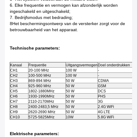
6. Elke frequentie en vermogen kan afzonderlijk worden
ingeschakeld en uitgeschakeld;
7. Bedrijfsmodus met bedrading;
8Het beschermingsontwerp van de versterker zorgt voor de
betrouwbaarheid van het apparaat.
Technische parameters:
Kanaal
Frequentie
Uitgangsvermogen
Doel onderdrukken
CH1
20-100 MHz
100 W
-
CH2
100-500 MHz
100 W
-
CH3
869-894 MHz
50 W
CDMA
CH4
925-960 MHz
50 W
GSM
CH5
1802-1880MHz
50 W
DCS
CH6
1930-1990MHz
50 W
PHS
CH7
2110-2170MHz
50 W
3G
CH8
2400-2483,5 MHz
50 W
2.4G WiFi
CH9
2620-2690 MHz
50 W
4G LTE
CH10
5725-5825MHz
10W
5.8G WiFi
Elektrische parameters: