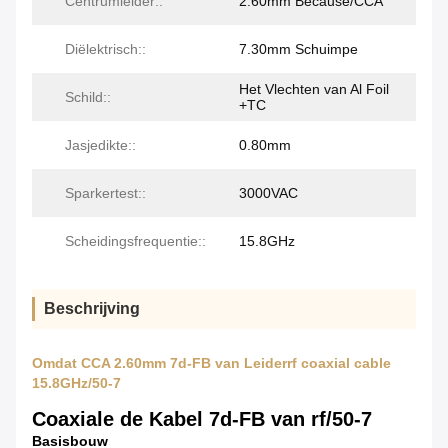
Centrumleider::
2.60mm Because/CCA
Diëlektrisch::
7.30mm Schuimpe
Het Vlechten van Al Foil
Schild::
+TC
Jasjedikte::
0.80mm
Sparkertest::
3000VAC
Scheidingsfrequentie::
15.8GHz
Beschrijving
Omdat CCA 2.60mm 7d-FB van Leiderrf coaxial cable
15.8GHz/50-7
Coaxiale de Kabel 7d-FB van rf/50-7
Basisbouw