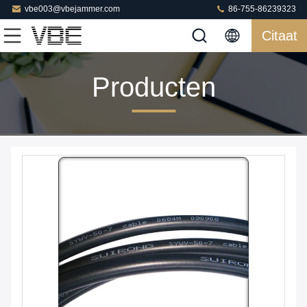
vbe003@vbejammer.com
86-755-86239323
Citaat
Producten