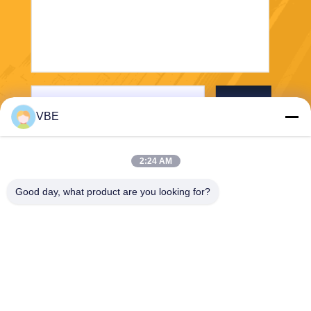
Stuur
VBE
2:24 AM
Good day, what product are you looking for?
VBE Technology Shenzhen Co., Ltd.
vbe003@vbejammer.com
86-755-86239323
Vloer 4, die 8, de Industriezo
ne van Xinwei, Nanshan-Dist