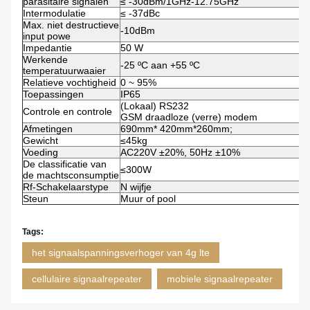
parasitaire signalen
≤ -30dBm/1GHz-12.75GHz
Intermodulatie
≤ -37dBc
Max. niet destructieve
-10dBm
input powe
Impedantie
50 W
Werkende
-25 ºC aan +55 ºC
temperatuurwaaier
Relatieve vochtigheid
0 ~ 95%
Toepassingen
IP65
(Lokaal) RS232
Controle en controle
GSM draadloze (verre) modem
Afmetingen
690mm* 420mm*260mm;
Gewicht
≤45kg
Voeding
AC220V ±20%, 50Hz ±10%
De classificatie van
≤300W
de machtsconsumptie
Rf-Schakelaarstype
N wijfje
Steun
Muur of pool
Tags:
het signaalspanningsverhoger van 4g lte
cellulaire signaalrepeater
mobiele signaalrepeater