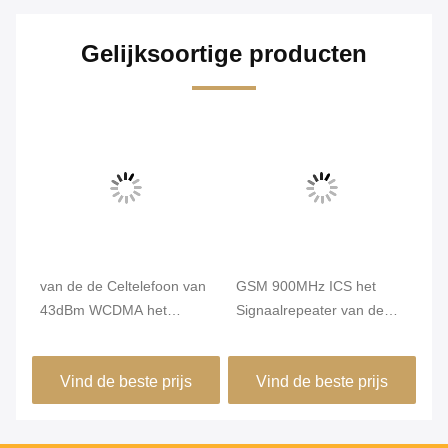
Gelijksoortige producten
le
van de de Celtelefoon van
GSM 900MHz ICS het
De
43dBm WCDMA het
Signaalrepeater van de
C
Geluidsniveau van de het
Celtelefoon, Digitale
80
ie
Signaalrepeater 2100MHz
Openlucht Waterdichte rf-
Mo
Vind de beste prijs
Vind de beste prijs
Onder 5dB
Repeater, ICS Mobiele
IC
Signaalversterker
4