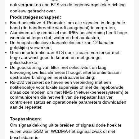
ook vergroot en aan BTS via de tegenovergestelde richting
opnieuw gebracht over.
Producteigenschappen:
Band-selectieve rf-Repeater: om alle signalen in de gehele
band (de bandbreedte wordt aangepast) te vergroten;
Aluminum-alloy omhulsel met IP65-bescherming heeft hoge
weerstand tegen stof, water en het aantasten;
De hoogst selectieve kanaalselecteur kan 12 kanalen
gelijktijdig verwerken;
Geen interferentie aan BTS door lineaire versterker met
hoge aanwinst goed te keuren en met geringe
geluidssterkte;
De goedkeuring van filter met selectiviteit en laag
toevoegingsverlies elimineert hoogst interferentie tussen
opstraalverbinding en neerstraalverbinding;
Rs-232 verzekert de haven een verbinding met een
notitieboekje voor lokale supervisie of met de ingebouwde
draadloze modem om met NMS (Netwerkbeheersysteem) te
communiceren die het werk van de repeater kan ver
controleren status en operationele parameters downloaden
aan de repeater.
Toepassingen:
Om signaaldekking uit te breiden of signaal dode hoek te
vullen waar GSM en WCDMA-het signaal zwak of niet
beschikbaar is.