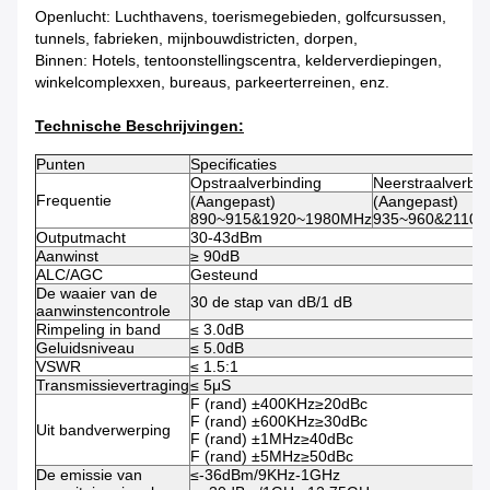
Openlucht: Luchthavens, toerismegebieden, golfcursussen,
tunnels, fabrieken, mijnbouwdistricten, dorpen,
Binnen: Hotels, tentoonstellingscentra, kelderverdiepingen,
winkelcomplexxen, bureaus, parkeerterreinen, enz.
Technische Beschrijvingen:
Punten
Specificaties
Opstraalverbinding
Neerstraalverbin
Frequentie
(Aangepast)
(Aangepast)
890~915&1920~1980MHz
935~960&2110
Outputmacht
30-43dBm
Aanwinst
≥ 90dB
ALC/AGC
Gesteund
De waaier van de
30 de stap van dB/1 dB
aanwinstencontrole
Rimpeling in band
≤ 3.0dB
Geluidsniveau
≤ 5.0dB
VSWR
≤ 1.5:1
Transmissievertraging
≤ 5μS
F (rand) ±400KHz≥20dBc
F (rand) ±600KHz≥30dBc
Uit bandverwerping
F (rand) ±1MHz≥40dBc
F (rand) ±5MHz≥50dBc
De emissie van
≤-36dBm/9KHz-1GHz