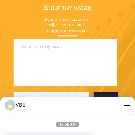
Stuur uw vraag
Stuur ons uw verzoek en 
wij zullen u zo snel 
mogelijk antwoorden.
Stuur
VBE
10:52 AM