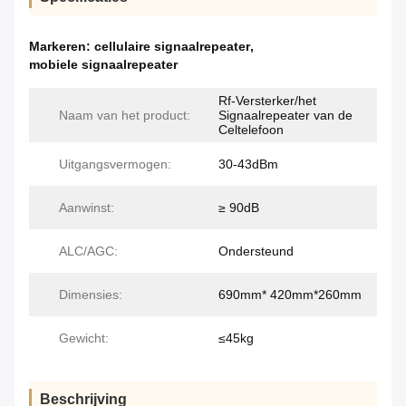
Markeren:
cellulaire signaalrepeater
,
mobiele signaalrepeater
Rf-Versterker/het
Naam van het product:
Signaalrepeater van de
Celtelefoon
Uitgangsvermogen:
30-43dBm
Aanwinst:
≥ 90dB
ALC/AGC:
Ondersteund
Dimensies:
690mm* 420mm*260mm
Gewicht:
≤45kg
Beschrijving