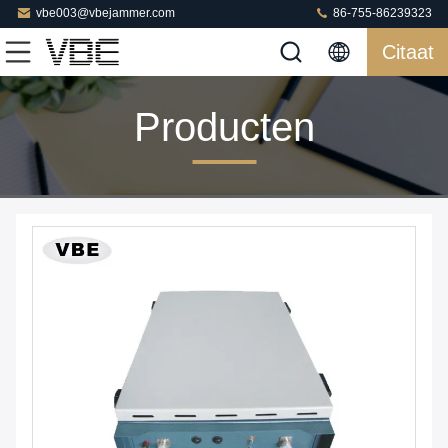
vbe003@vbejammer.com
86-755-86239323
Citaat
Producten