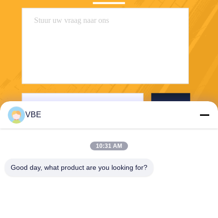
Stuur
VBE
10:31 AM
Good day, what product are you looking for?
VBE Technology Shenzhen Co., Ltd.
vbe003@vbejammer.com
86-755-86239323