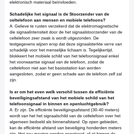
elektronisch materiaal beïnvloeden.
Schadelijke het signaal is de Stoorzender van de
celtelefoon aan mensen en mobiele telefoons?
A: Gelieve te rusten verzekerd dat de elektromagnetische
die signaalintensiteit door de het signaalstoorzender van de
celtelefoon zeer zwak is wordt uitgezonden. De
testgegevens wijzen erop dat deze signaalsterkte verre van
schadelijk voor het menselijke lichaam is. Tegelijkertijd,
blokkeert het mobiele schild van het telefoonsignaal enkel
het voorwaartse signaal van de telefoon, zodat de
celtelefoon niet aan het basisstation kan worden
aangesloten, zodat er geen schade aan de telefoon zelf zal
zijn.
Is er om het even welk verschil tussen de efficiënte
beveiligingsafstand van het mobiele schild van het
telefoonsignaal in binnen en openluchtgebruik?
A: Er zijn. De efficiënte beveiligingsafstand (30-40 meters)
wordt van het het signaalschild van de celtelefoon over het
algemeen bedoeld als binnenafstand. Op open gebieden,
kan de efficiënte afstand van beveiliging honderden meters
zijn. Het zou moeten worden genoteerd, of zij binnen de