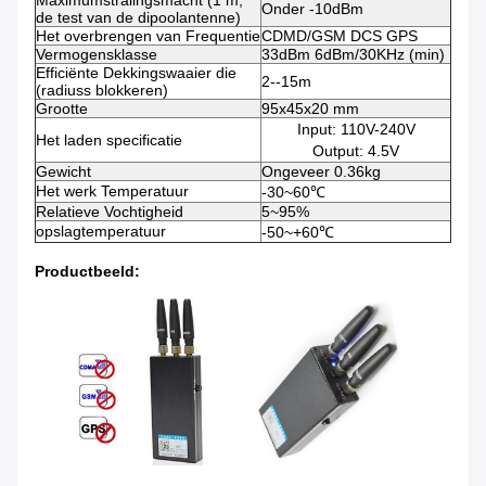
Maximumstralingsmacht (1 m,
Onder -10dBm
de test van de dipoolantenne)
Het overbrengen van Frequentie
CDMD/GSM DCS GPS
Vermogensklasse
33dBm 6dBm/30KHz (min)
Efficiënte Dekkingswaaier die
2--15m
(radiuss blokkeren)
Grootte
95x45x20 mm
Input: 110V-240V
Het laden specificatie
Output: 4.5V
Gewicht
Ongeveer 0.36kg
Het werk Temperatuur
-30~60℃
Relatieve Vochtigheid
5~95%
opslagtemperatuur
-50~+60℃
Productbeeld: