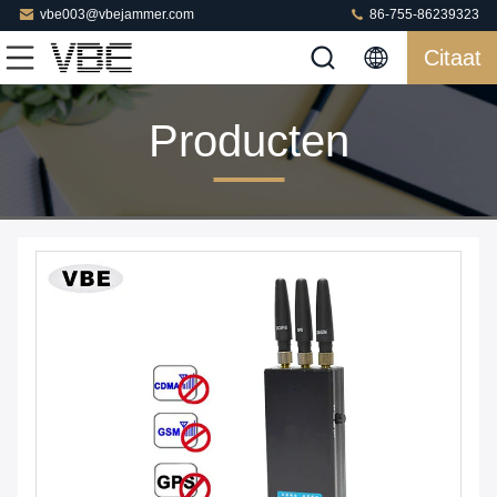
vbe003@vbejammer.com
86-755-86239323
Citaat
Producten