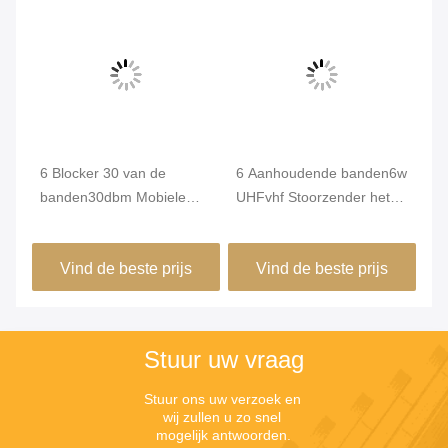
6 Blocker 30 van de
6 Aanhoudende banden6w
De
banden30dbm Mobiele
UHFvhf Stoorzender het
St
Telefoon - 80% Relatieve
Beschermen van GPS-
Ge
Vochtigheidshoog
Signaal Zes Outputhavens
he
Vind de beste prijs
Vind de beste prijs
rendement
Ha
Ma
Stuur uw vraag
Stuur ons uw verzoek en 
wij zullen u zo snel 
mogelijk antwoorden.