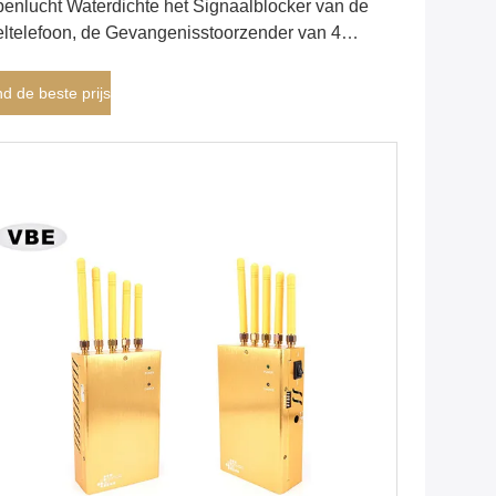
enlucht Waterdichte het Signaalblocker van de
ltelefoon, de Gevangenisstoorzender van 4
andkanalen
nd de beste prijs