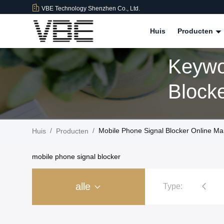
VBE Technology Shenzhen Co., Ltd.
Huis
Producten
Keywo
Block
/
/
Mobile Phone Signal Blocker Online Ma
Huis
Producten
mobile phone signal blocker
alle
Type:
an de gevangeniscel
De Stoorzender van het hoge Machtssignaal