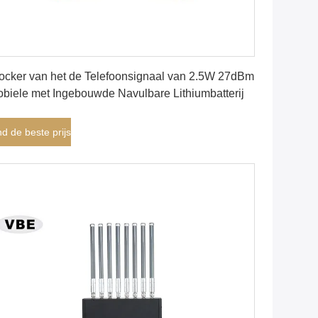
Vind de beste prijs
ocker van het de Telefoonsignaal van 2.5W 27dBm
biele met Ingebouwde Navulbare Lithiumbatterij
nd de beste prijs