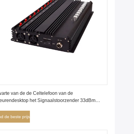
Vind de beste prijs
arte van de de Celtelefoon van de
eurendesktop het Signaalstoorzender 33dBm
middelde Outputmacht, Binnenrf-Stoorzender,
nnen Mobiele Signaalstoorzender
nd de beste prijs