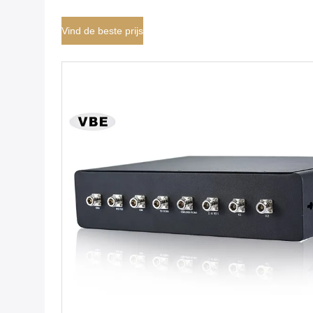
Synchronisatiesysteem de Stoorzender GPS/WIFI
Vind de beste prijs