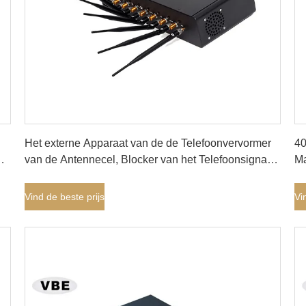
Vind de beste prijs
Het externe Apparaat van de de Telefoonvervormer
40
PS
van de Antennecel, Blocker van het Telefoonsignaal
Ma
de Bijlage van het Bladmetaal
50
Vind de beste prijs
Vi