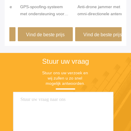
ge
GPS-spoofing-systeem
Anti-drone jammer met
Na
met ondersteuning voor
omni-directionele antennes
An
GPS/BDS/GNSS
RF drone detectie en 1-
50
m
2km jamming range
Bl
Vind de beste prijs
Vind de beste prijs
Kl
Stuur uw vraag
Stuur ons uw verzoek en 
wij zullen u zo snel 
mogelijk antwoorden.