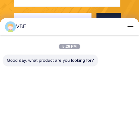
Stuur
VBE
5:26 PM
Good day, what product are you looking for?
VBE Technology Shenzhen Co., Ltd.
vbe003@vbejammer.com
86-755-86239323
Vloer 4, die 8, de Industriezo
ne van Xinwei, Nanshan-Dist
rict, Shenzhen, de Provincie
van Guangdong, China bou
wt