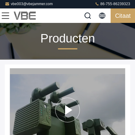
vbe003@vbejammer.com
86-755-86239323
Citaat
Producten