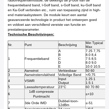
radiofrequentiemodule, de dekkings de p-Golf van de
frequentieband band, l-Golf band, s-Golf band, ku-Golf band
en Ka-Golf verbinden etc., ruim van toepassing zijnd in high-
end materiaalsysteem. De module keurt een aantal
geavanceerde technologie in product het ontwerpen goed
en voldoet aan verschillend vereiste van functie en
prestatiesparameter.
Technische Beschrijvingen:
Min Typical
Nr.
Punt
Beschrijving
E
Max
A
7.25 7,75
B
8.0 8,4
1
Frequentieband
C
7.5 8,5
G
D
8.0 9,0
E
10.0 10,5
2
Aanwinst
Verkiesbaar
50 60
d
3
Aanwinstenvlakheid
Volledige Band
+/0,75
d
Input
1.25:1
4
VSWR
Output
1.5:1
5
Lawaaitemperatuur
23°C
60 70 80
°
1dB compressie
6
≥+10
d
Puntmacht
Dubbel-toon-
7
3de Orde IMD
≤-51
d
12dBm