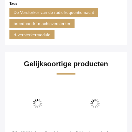
Tags:
De Versterker van de radiofrequentiemacht
breedbandrf-machtsversterker
rf-versterkermodule
Gelijksoortige producten