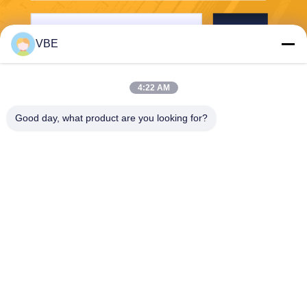
Stuur
VBE
4:22 AM
Good day, what product are you looking for?
VBE Technology Shenzhen Co., Ltd.
vbe003@vbejammer.com
86-755-86239323
Vloer 4, die 8, de Industriezo
ne van Xinwei, Nanshan-Dist
rict, Shenzhen, de Provincie
van Guangdong, China bou
wt