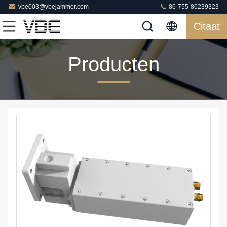
vbe003@vbejammer.com
86-755-86239323
Citaat
Producten