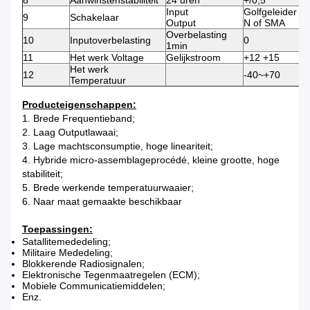
8
Aanwinstenstabiliteit
24 uren
+/0,5
d
Input
Golfgeleider
9
Schakelaar
Output
N of SMA
Overbelasting
10
Inputoverbelasting
0
d
1min
11
Het werk Voltage
Gelijkstroom
+12 +15
V
Het werk
12
-40~+70
°
Temperatuur
Producteigenschappen:
1. Brede Frequentieband;
2. Laag Outputlawaai;
3. Lage machtsconsumptie, hoge lineariteit;
4. Hybride micro-assemblageprocédé, kleine grootte, hoge
stabiliteit;
5. Brede werkende temperatuurwaaier;
6. Naar maat gemaakte beschikbaar
Toepassingen:
Satallitemededeling;
Militaire Mededeling;
Blokkerende Radiosignalen;
Elektronische Tegenmaatregelen (ECM);
Mobiele Communicatiemiddelen;
Enz.