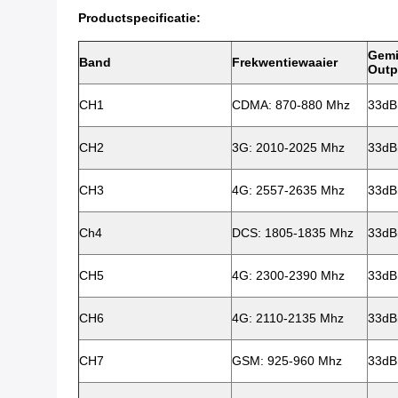
Productspecificatie:
Gemi
Band
Frekwentiewaaier
Outp
CH1
CDMA: 870-880 Mhz
33d
CH2
3G: 2010-2025 Mhz
33d
CH3
4G: 2557-2635 Mhz
33d
Ch4
DCS: 1805-1835 Mhz
33d
CH5
4G: 2300-2390 Mhz
33d
CH6
4G: 2110-2135 Mhz
33d
CH7
GSM: 925-960 Mhz
33d