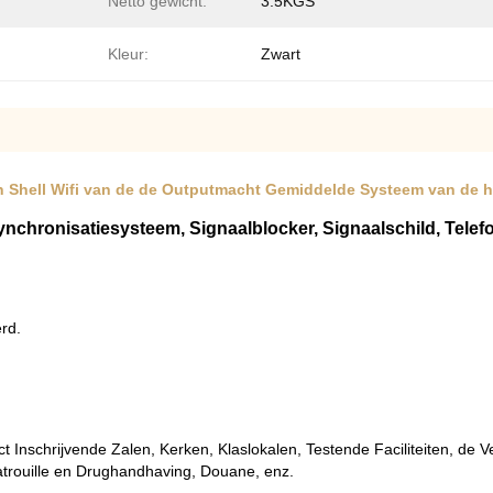
Netto gewicht:
3.5KGS
Kleur:
Zwart
n Shell Wifi van de de Outputmacht Gemiddelde Systeem van de h
nchronisatiesysteem, Signaalblocker, Signaalschild, Telef
rd.
 Inschrijvende Zalen, Kerken, Klaslokalen, Testende Faciliteiten, de 
atrouille en Drughandhaving, Douane, enz.