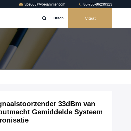
vbe003@vbejammer.com
86-755-86239323
Citaat
Dutch
ignaalstoorzender 33dBm van
utputmacht Gemiddelde Systeem
ronisatie