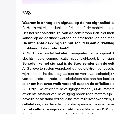
FAQ:
Waarom is er nog een signaal op de het signaalindic
A: Het is enkel een illusie. In feite, heeft de mobiele t
Het het signaalschild zal van de celtelefoon zich niet
kanaal op de gastheer worden geïnstalleerd, en dan me
De efficiënte dekking van het schild is een cirkeldi
blokkerend de dode Hoek?
A: No.This is omdat het elektromagnetische die signaal d
slechts mobiel communicatiemiddel blokkeert. En dit signaa
Schadelijke het signaal is de Stoorzender van de c
A: Gelieve te rusten verzekerd dat de elektromagnetische
wijzen erop dat deze signaalsterkte verre van schadelijk 
van de telefoon, zodat de celtelefoon niet aan het basis
Is er om het even welk verschil tussen de efficiënt
A: Er zijn. De efficiënte beveiligingsafstand (30-40 met
efficiënte afstand van beveiliging honderden meters zijn.
beveiligingsafstand verhouding met milieuvoorwaarden, z
celtelefoon, zou deze factor volledig moeten worden in 
Is het cellulaire signaalschild hetzelfde voor GSM 