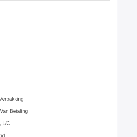
-Verpakking
Van Betaling
, L/C
nd