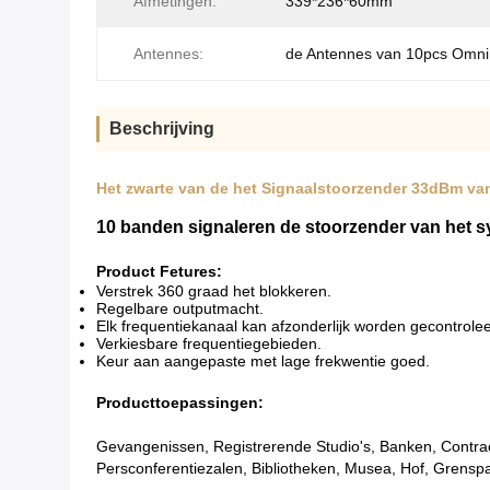
Afmetingen:
339*236*60mm
Antennes:
de Antennes van 10pcs Omni
Beschrijving
Het zwarte van de het Signaalstoorzender 33dBm va
10 banden signaleren de stoorzender van het sy
Product Fetures:
Verstrek 360 graad het blokkeren.
Regelbare outputmacht.
Elk frequentiekanaal kan afzonderlijk worden gecontrolee
Verkiesbare frequentiegebieden.
Keur aan aangepaste met lage frekwentie goed.
Producttoepassingen:
Gevangenissen, Registrerende Studio's, Banken, Contract
Persconferentiezalen, Bibliotheken, Musea, Hof, Grensp