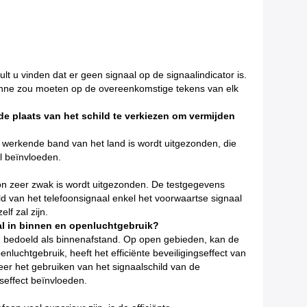
lt u vinden dat er geen signaal op de signaalindicator is.
tenne zou moeten op de overeenkomstige tekens van elk
 de plaats van het schild te verkiezen om vermijden
e werkende band van het land is wordt uitgezonden, die
al beïnvloeden.
foon zeer zwak is wordt uitgezonden. De testgegevens
ild van het telefoonsignaal enkel het voorwaartse signaal
lf zal zijn.
aal in binnen en openluchtgebruik?
een bedoeld als binnenafstand. Op open gebieden, kan de
nluchtgebruik, heeft het efficiënte beveiligingseffect van
eer het gebruiken van het signaalschild van de
seffect beïnvloeden.