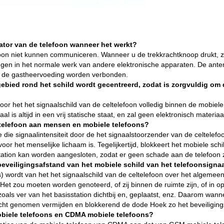
ator van de telefoon wanneer het werkt?
elefoon niet kunnen communiceren. Wanneer u de trekkrachtknoop drukt, zu
 mengen in het normale werk van andere elektronische apparaten. De an
t de gastheervoeding worden verbonden.
egebied rond het schild wordt gecentreerd, zodat is zorgvuldig om
oor het het signaalschild van de celtelefoon volledig binnen de mobiel
l is altijd in een vrij statische staat, en zal geen elektronisch materia
eltelefoon aan mensen en mobiele telefoons?
 die signaalintensiteit door de het signaalstoorzender van de celtele
voor het menselijke lichaam is. Tegelijkertijd, blokkeert het mobiele sch
station kan worden aangesloten, zodat er geen schade aan de telefoon ze
e beveiligingsafstand van het mobiele schild van het telefoonsign
ers) wordt van het het signaalschild van de celtelefoon over het algem
 Het zou moeten worden genoteerd, of zij binnen de ruimte zijn, of in ope
oals ver van het basisstation dichtbij en, geplaatst, enz. Daarom wann
acht genomen vermijden en blokkerend de dode Hoek zo het beveiliging
mobiele telefoons en CDMA mobiele telefoons?