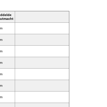
ddelde
utmacht
Bm
Bm
Bm
Bm
Bm
Bm
Bm