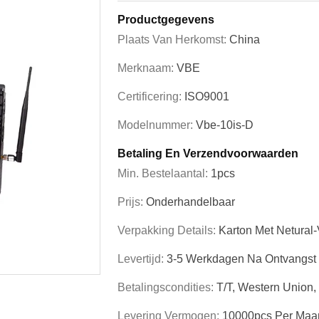
Productgegevens
Plaats Van Herkomst:
China
Merknaam:
VBE
Certificering:
ISO9001
Modelnummer:
Vbe-10is-D
Betaling En Verzendvoorwaarden
Min. Bestelaantal:
1pcs
Prijs:
Onderhandelbaar
Verpakking Details:
Karton Met Netural
Levertijd:
3-5 Werkdagen Na Ontvangst 
Betalingscondities:
T/T, Western Union, 
Levering Vermogen:
10000pcs Per Maa