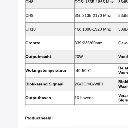
CH8
DCS: 1835-1865 Mhz
33d
CH9
3G: 2135-2170 Mhz
33d
CH10
4G: 1880-1920 Mhz
33d
Grootte
339*236*60mm
Gewi
Outputmacht
20W
Voed
Rela
Wokingstemperatuur
-40-50℃
Voch
Blok
Blokkerend Signaal
2G/3G/4G/WIFI
Waai
Veran
Outputhaven
10 havens
Sign
Productbeeld: