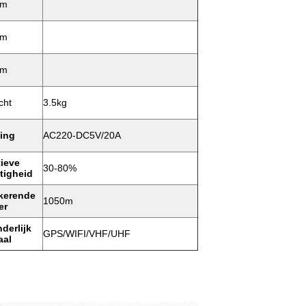
Bm
Bm
Bm
cht
3.5kg
ing
AC220-DC5V/20A
tieve
30-80%
tigheid
kerende
1050m
er
derlijk
GPS/WIFI/VHF/UHF
aal